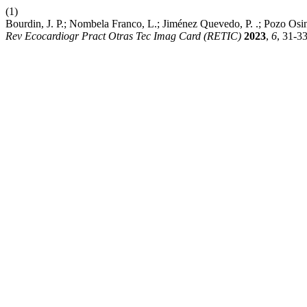
(1)
Bourdin, J. P.; Nombela Franco, L.; Jiménez Quevedo, P. .; Pozo Osin
Rev Ecocardiogr Pract Otras Tec Imag Card (RETIC)
2023
,
6
, 31-33