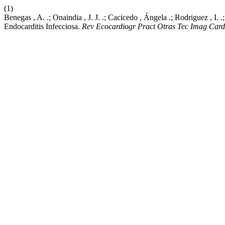
(1)
Benegas , A. .; Onaindia , J. J. .; Cacicedo , Ángela .; Rodriguez , I.
Endocarditis Infecciosa.
Rev Ecocardiogr Pract Otras Tec Imag Car