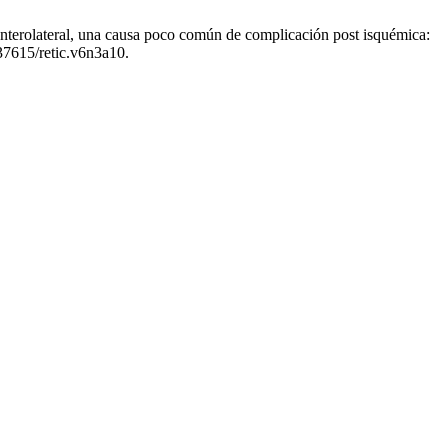
nterolateral, una causa poco común de complicación post isquémica:
.37615/retic.v6n3a10.